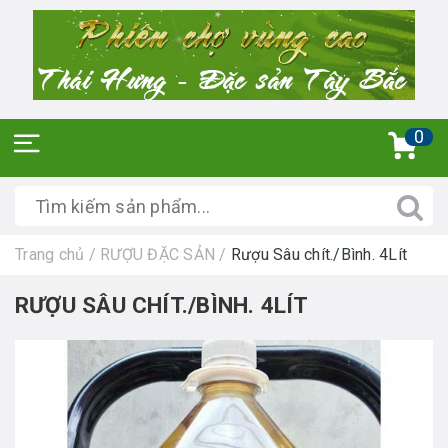
0
Trang chủ
/
RƯỢU ĐẶC SẢN
/
Rượu Sâu chít./Bình. 4Lít
RƯỢU SÂU CHÍT./BÌNH. 4LÍT