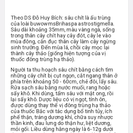
Theo DS Đỗ Huy Bích: sâu chít là ấu trùng
của loài buwowmsBrihaspa astrostigmella.
Sâu dài khoảng 35mm, màu vàng ngà, sống
trong thân cây chít hay cây đót, cây le vào
mùa đông, cắn đục thân cây làm cây ngừng
sinh trưởng. Đến mùa lá, chồi cây mọc lại
thành cây thảo (giống hiện tượng của vị
thuốc đông trùng hạ thảo).
Người ta thu hoạch sâu chít bằng cách tìm
những cây chít bị cụt ngọn, cắt ngang thân ở
phía trên khoảng 50 - 60cm, chẻ đôi, lấy sâu.
Rửa sạch sâu bằng nước muối, rang hoặc
sấy khô. Khi dùng, tẩm sâu với mật ong, rồi
lại sấy khô. Dược liệu có vị ngọt, tính ôn,
được dùng thay thế vị đông trùng hạ thảo
của thuốc Bắc với tác dụng bổ tinh tủy, ích
phế thận, tráng dương khí, chữa suy nhược
thần kinh, đau lưng do thận hư, liệt dương,
mỏi gối. Liều dùng hằng ngày là 6-12g dưới