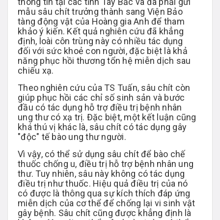
thông tin tại các tỉnh Tây Bắc và đã phải gửi
mẫu sâu chít trưởng thành sang Viện Bảo
tàng động vật của Hoàng gia Anh để tham
khảo ý kiến. Kết quả nghiên cứu đã khẳng
định, loài côn trùng này có nhiều tác dụng
đối với sức khoẻ con người, đặc biệt là khả
năng phục hồi thương tổn hệ miễn dịch sau
chiếu xạ.
Theo nghiên cứu của TS Tuấn, sâu chít còn
giúp phục hồi các chỉ số sinh sản và bước
đầu có tác dụng hỗ trợ điều trị bệnh nhân
ung thư có xạ trị. Đặc biệt, một kết luận cũng
khá thú vị khác là, sâu chít có tác dụng gây
"độc" tế bào ung thư người.
Vì vậy, có thể sử dụng sâu chít để bào chế
thuốc chống u, điều trị hỗ trợ bệnh nhân ung
thư. Tuy nhiên, sâu này không có tác dụng
điều trị như thuốc. Hiệu quả điều trị của nó
có được là thông qua sự kích thích đáp ứng
miễn dịch của cơ thể để chống lại vi sinh vật
gây bệnh. Sâu chít cũng được khẳng định là