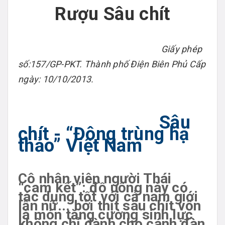
Rượu Sâu chít
Giấy phép
số:157/GP-PKT. Thành phố Điện Biên Phủ Cấp
ngày: 10/10/2013.
Sâu
chít - “Đông trùng hạ
thảo” Việt Nam
Cô nhân viên người Thái
“cam kết”: đồ uống này có
tác dụng tốt với cả nam giới
lẫn nữ... bởi thịt sâu chít vốn
là món tăng cường sinh lực
không chỉ dành cho cánh đàn