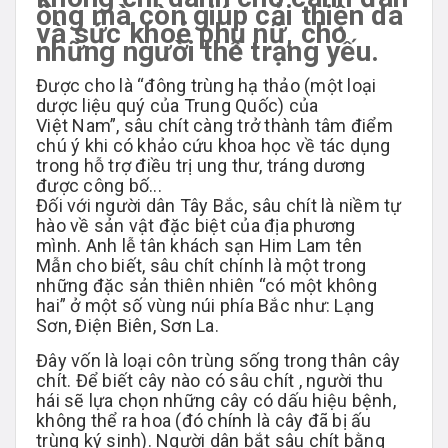
ông mà còn giúp cải thiện da
và sức khoẻ phụ nữ, cho
những người thể trạng yếu.
Được cho là “đông trùng hạ thảo (một loại
dược liệu quý của Trung Quốc) của
Việt Nam”, sâu chít càng trở thành tâm điểm
chú ý khi có khảo cứu khoa học về tác dụng
trong hỗ trợ điều trị ung thư, tráng dương
được công bố...
Đối với người dân Tây Bắc, sâu chít là niềm tự
hào về sản vật đặc biệt của địa phương
mình. Anh lễ tân khách sạn Him Lam tên
Mẫn cho biết, sâu chít chính là một trong
những đặc sản thiên nhiên “có một không
hai” ở một số vùng núi phía Bắc như: Lạng
Sơn, Điện Biên, Sơn La.
Đây vốn là loại côn trùng sống trong thân cây
chít. Để biết cây nào có sâu chít , người thu
hái sẽ lựa chọn những cây có dấu hiệu bệnh,
không thể ra hoa (đó chính là cây đã bị ấu
trùng ký sinh). Người dân bắt sâu chít bằng